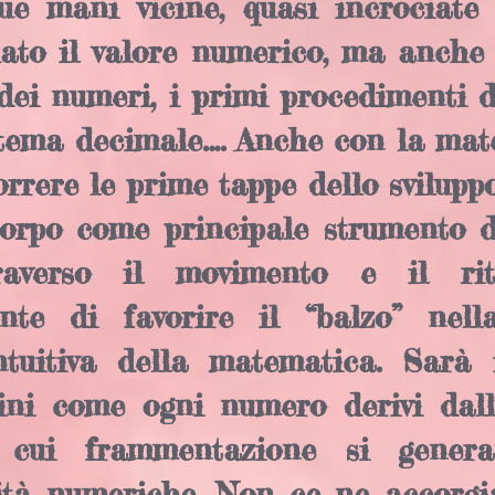
due mani vicine, quasi incrociate
iato il valore numerico, ma anche
ei numeri, i primi procedimenti di
istema decimale…. Anche con la mate
rrere le prime tappe dello svilupp
corpo come principale strumento d
traverso il movimento e il ri
nte di favorire il “balzo” nell
ntuitiva della matematica. Sarà
ini come ogni numero derivi dall
a cui frammentazione si gener
tità numeriche. Non ce ne accorg