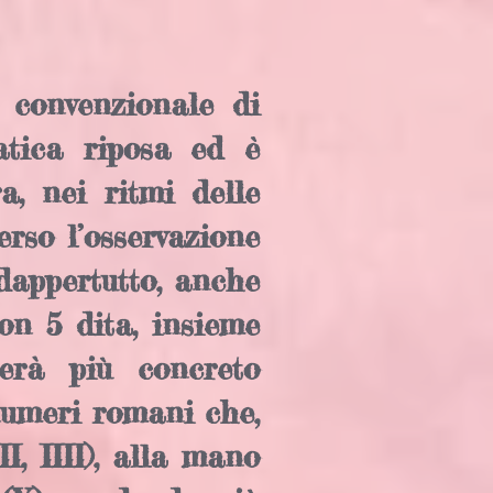
 convenzionale di
atica riposa ed è
a, nei ritmi delle
erso l’osservazione
 dappertutto, anche
con 5 dita, insieme
erà più concreto
numeri romani che,
II, IIII), alla mano