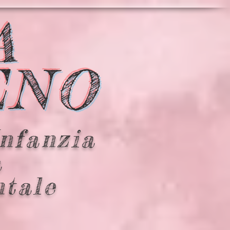
A
ENO
Infanzia
a
ntale