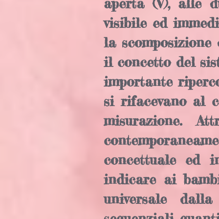
aperta (V), alle 
visibile ed immed
la scomposizione d
il concetto del s
importante riperco
si rifacevano al 
misurazione. At
contemporaneame
concettuale ed i
indicare ai bamb
universale dall
sequenziali quan