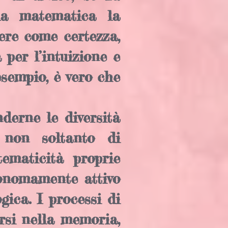
la matematica la
lere come certezza,
per l’intuizione e
esempio, è vero che
derne le diversità
 non soltanto di
ematicità proprie
onomamente attivo
gica. I processi di
rsi nella memoria,