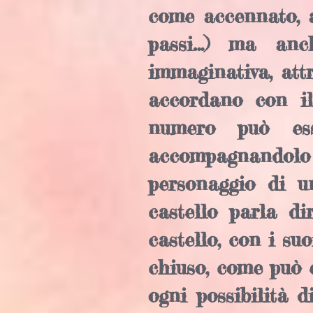
come accennato, at
passi…) ma anch
immaginativa, attr
accordano con il
numero può ess
accompagnandolo
personaggio di un
castello parla d
castello, con i su
chiuso, come può 
ogni possibilità 