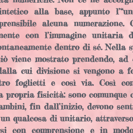
intetico alla base, appunto l’“un
rensibile alcuna numerazione. Ci
mente con l’immagine unitaria 
ntaneamente dentro di sé. Nella s
 ciò viene mostrato prendendo, ad 
dalla cui divisione si vengono a 
tro foglietti e così via. Così c
la propria fisicità: sono comunque 
ambini, fin dall’inizio, devono sen
n qualcosa di unitario, attraverso
rsi con comprensione e in modo