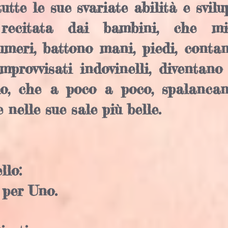
tutte le sue svariate abilità e svilu
recitata dai bambini, che mi
umeri, battono mani, piedi, contano
mprovvisati indovinelli, diventano 
llo, che a poco a poco, spalanca
e nelle sue sale più belle.
llo:
 per Uno.