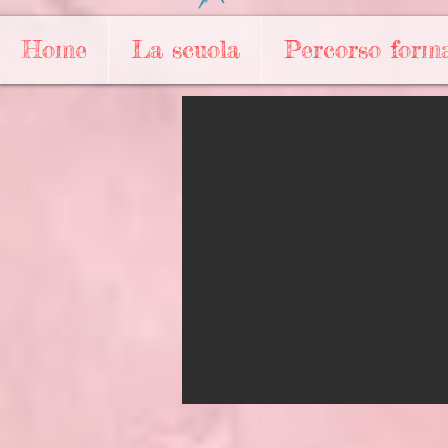
Home
La scuola
Percorso forma