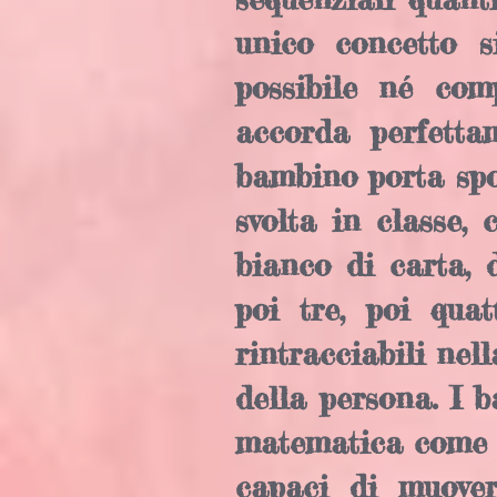
unico concetto s
possibile né comp
accorda perfetta
bambino porta spo
svolta in classe,
bianco di carta, 
poi tre, poi quat
rintracciabili nel
della persona. I b
matematica come u
capaci di muove