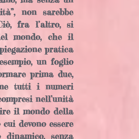
ità”, non sarebbe
ò, fra l’altro, si
del mondo, che il
piegazione pratica
esempio, un foglio
formare prima due,
ome tutti i numeri
compresi nell’unità
tire il mondo della
 cui devono essere
 dinamico, senza