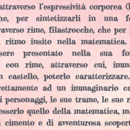
traverso l’espressività corporea (
e, per sintetizzarli in una f
averso rime, filastrocche, che per
 ritmo insito nella matematica.
ere presentato nella sua for
 con rime, attraverso cui, im
 castello, poterlo caratterizzar
irettamente ad un immaginario ca
oi personaggi, le sue trame, le sue
esserlo quello della matematica, 
di cimento e di avventurosa scoper