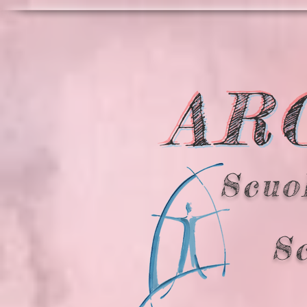
AR
Scuol
S