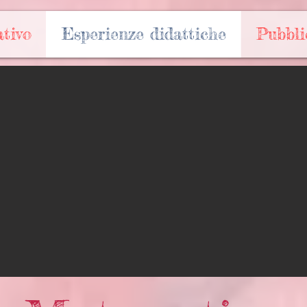
tivo
Esperienze didattiche
Pubbli