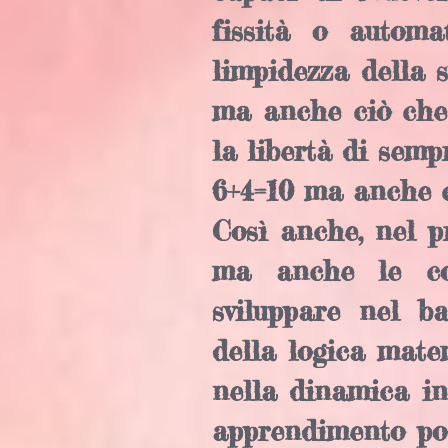
fissità o autom
limpidezza della s
ma anche ciò che 
la libertà di semp
6+4=10 ma anche c
Così anche, nel p
ma anche le cor
sviluppare nel b
della logica mat
nella dinamica int
apprendimento pos