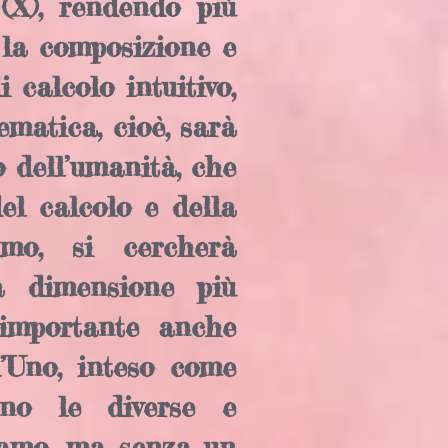
 (X), rendendo più
 la composizione e
 calcolo intuitivo,
matica, cioè, sarà
o dell’umanità, che
el calcolo e della
tmo, si cercherà
a dimensione più
 importante anche
’Uno, inteso come
ano le diverse e
iamo, ma senza un