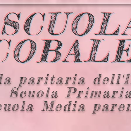
SCUOL
COBAL
a paritaria dell'
Scuola Primari
cuola Media pare