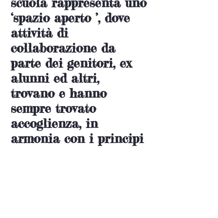
scuola rappresenta uno
‘spazio aperto ’, dove
attività di
collaborazione da
parte dei genitori, ex
alunni ed altri,
trovano e hanno
sempre trovato
accoglienza, in
armonia con i principi
di ‘Scuola-Comunità’
che si sono sempre
voluti perseguire. In
questi ultimi anni,
soprattutto dopo il